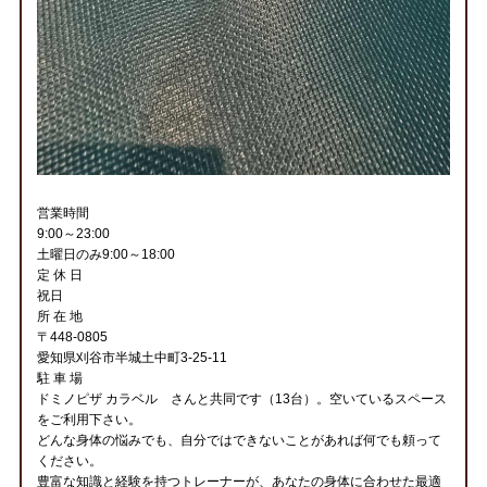
営業時間
9:00～23:00
土曜日のみ9:00～18:00
定 休 日
祝日
所 在 地
〒448-0805
愛知県刈谷市半城土中町3-25-11
駐 車 場
ドミノピザ カラベル さんと共同です（13台）。空いているスペース
をご利用下さい。
どんな身体の悩みでも、自分ではできないことがあれば何でも頼って
ください。
豊富な知識と経験を持つトレーナーが、あなたの身体に合わせた最適