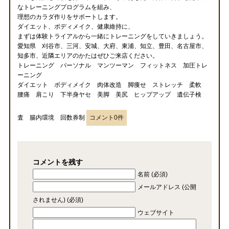
なトレーニングプログラムを組み、
理想のカラダ作りをサポートします。
ダイエット、ボディメイク、健康維持に、
まずは体験トライアルから一緒にトレーニングをしていきましょう。
愛知県 刈谷市、三河、安城、大府、東浦、知立、豊田、名古屋市、
知多市、近隣エリアのかたはぜひご来店ください。
トレーニング パーソナル マンツーマン フィットネス 加圧トレ
ーニング
ダイエット ボディメイク 肉体改造 脚痩せ ストレッチ 柔軟
腰痛 肩こり 下半身ヤセ 美脚 美尻 ヒップアップ 遺伝子検
査 腸内環境 回数券制
コメント0件
コメントを残す
名前 (必須)
メールアドレス (公開
されません) (必須)
ウェブサイト