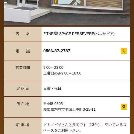
店 名
FITNESS SPACE PERSEVERE(パルサビア)
0566-87-2787
電 話
営業時間
9:00～23:00
土曜日のみ9:00～18:00
定 休 日
日曜・祝日
所 在 地
〒448-0805
愛知県刈谷市半城土中町3-25-11
駐 車 場
ドミノピザさんと共同です（13台）。空いているス
ペースをご利用下さい。