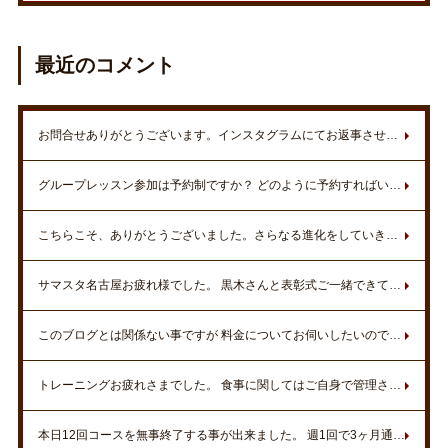
最近のコメント
お問合せありがとうございます。インスタグラムにてお返事させていただきました。
グループレッスン参加は予約制ですか？ どのように予約すればいいですか？ 水など飲み物は持って行った方が良いですか？ 都合がついたら参加したいです。
こちらこそ、ありがとうございました。さらなる進化をしていきましょうね。いつでもお待ちしております。
サマスタ名古屋お疲れ様でした。 黒木さんと表彰式ご一緒できて嬉しかったです。 初参戦のため、無知の私に丁寧に経験やノウハウを教えてくださり、ありがとうございました。新しく一歩前進することができました^ ^ お二人には、とても感謝してます！！ これからまだまだ上を目指して頑張っていきます！！ ご指導お願いします^ ^ また、伺います！！
このブログとは関係ない事ですが 料金についてお伺いしたいのですが 入会金、年会費無料と書いてありますが トレーニング料金は回数券以外の費用は 一切かからないのでしょうか？？
トレーニングお疲れさまでした。 食事に関してはご自身で管理されてしっかりダイエット効果もあったので素晴らしいと思います。 ひそかにウォーキングをされていたり努力の結果が数字で表れましたね。 また機会があればスタジオでお待ちしております。
本日12回コースを無事終了する事が出来ました。 週1回で3ヶ月通わせて頂き、その間に旅行で暴飲暴食したにも関わらず、体重3㎏減・マッスルポイント上昇しました???? トレーナーの方には未申告ですが、腹囲8㎝減でした???? 加圧トレーニングで肩凝りも解消と私にとっては、充実の3ヶ月でした