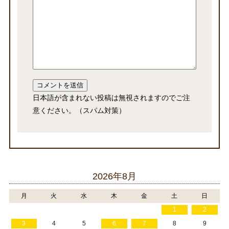
日本語が含まれない投稿は無視されますのでご注
意ください。（スパム対策）
2026年8月
月
火
水
木
金
土
日
1
2
3
4
5
6
7
8
9