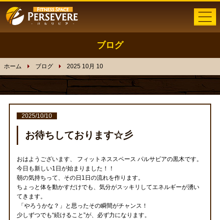
ブログ
ホーム
ホーム
ブログ
2025 10月 10
メニュー
トレーニング
2025/10/10
体験者の声
お待ちしております☆彡
インストラクター
おはようございます、 フィットネススペース パルサビアの黒木です。
今日も新しい1日が始まりました！！
トレーナー募集
朝の気持ちって、その日1日の流れを作ります。
ちょっと体を動かすだけでも、気分がスッキリしてエネルギーが湧い
てきます。
ブログ
「やろうかな？」と思ったその瞬間がチャンス！
少しずつでも“続けること”が、必ず力になります。