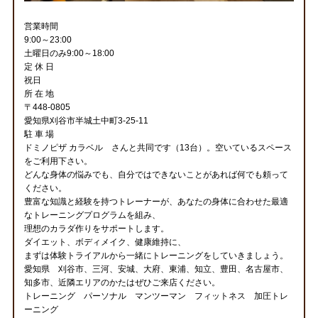
営業時間
9:00～23:00
土曜日のみ9:00～18:00
定 休 日
祝日
所 在 地
〒448-0805
愛知県刈谷市半城土中町3-25-11
駐 車 場
ドミノピザ カラベル さんと共同です（13台）。空いているスペース
をご利用下さい。
どんな身体の悩みでも、自分ではできないことがあれば何でも頼って
ください。
豊富な知識と経験を持つトレーナーが、あなたの身体に合わせた最適
なトレーニングプログラムを組み、
理想のカラダ作りをサポートします。
ダイエット、ボディメイク、健康維持に、
まずは体験トライアルから一緒にトレーニングをしていきましょう。
愛知県 刈谷市、三河、安城、大府、東浦、知立、豊田、名古屋市、
知多市、近隣エリアのかたはぜひご来店ください。
トレーニング パーソナル マンツーマン フィットネス 加圧トレ
ーニング