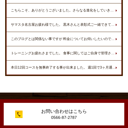
こちらこそ、ありがとうございました。さらなる進化をしていきましょうね。いつでもお待ちしております。
サマスタ名古屋お疲れ様でした。 黒木さんと表彰式ご一緒できて嬉しかったです。 初参戦のため、無知の私に丁寧に経験やノウハウを教えてくださり、ありがとうございました。新しく一歩前進することができました^ ^ お二人には、とても感謝してます！！ これからまだまだ上を目指して頑張っていきます！！ ご指導お願いします^ ^ また、伺います！！
このブログとは関係ない事ですが 料金についてお伺いしたいのですが 入会金、年会費無料と書いてありますが トレーニング料金は回数券以外の費用は 一切かからないのでしょうか？？
トレーニングお疲れさまでした。 食事に関してはご自身で管理されてしっかりダイエット効果もあったので素晴らしいと思います。 ひそかにウォーキングをされていたり努力の結果が数字で表れましたね。 また機会があればスタジオでお待ちしております。
本日12回コースを無事終了する事が出来ました。 週1回で3ヶ月通わせて頂き、その間に旅行で暴飲暴食したにも関わらず、体重3㎏減・マッスルポイント上昇しました???? トレーナーの方には未申告ですが、腹囲8㎝減でした???? 加圧トレーニングで肩凝りも解消と私にとっては、充実の3ヶ月でした
お問い合わせはこちら
0566-87-2787