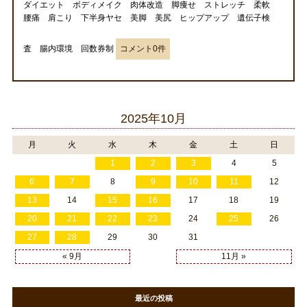
ダイエット ボディメイク 肉体改造 脚痩せ ストレッチ 柔軟
腰痛 肩こり 下半身ヤセ 美脚 美尻 ヒップアップ 遺伝子検
査 腸内環境 回数券制
コメント0件
2025年10月
月
火
水
木
金
土
日
1
2
3
4
5
6
7
8
9
10
11
12
13
14
15
16
17
18
19
20
21
22
23
24
25
26
27
28
29
30
31
« 9月
11月 »
最近の投稿