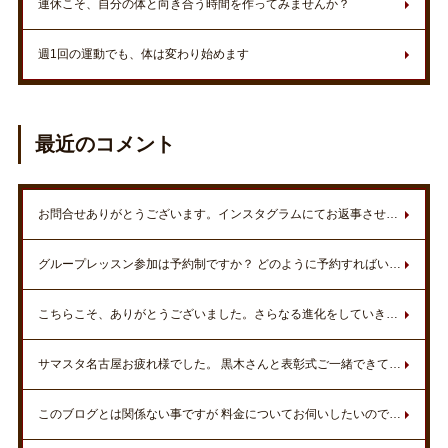
連休こそ、自分の体と向き合う時間を作ってみませんか？
週1回の運動でも、体は変わり始めます
最近のコメント
お問合せありがとうございます。インスタグラムにてお返事させていただきました。
グループレッスン参加は予約制ですか？ どのように予約すればいいですか？ 水など飲み物は持って行った方が良いですか？ 都合がついたら参加したいです。
こちらこそ、ありがとうございました。さらなる進化をしていきましょうね。いつでもお待ちしております。
サマスタ名古屋お疲れ様でした。 黒木さんと表彰式ご一緒できて嬉しかったです。 初参戦のため、無知の私に丁寧に経験やノウハウを教えてくださり、ありがとうございました。新しく一歩前進することができました^ ^ お二人には、とても感謝してます！！ これからまだまだ上を目指して頑張っていきます！！ ご指導お願いします^ ^ また、伺います！！
このブログとは関係ない事ですが 料金についてお伺いしたいのですが 入会金、年会費無料と書いてありますが トレーニング料金は回数券以外の費用は 一切かからないのでしょうか？？