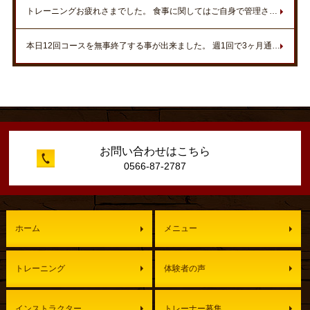
トレーニングお疲れさまでした。 食事に関してはご自身で管理されてしっかりダイエット効果もあったので素晴らしいと思います。 ひそかにウォーキングをされていたり努力の結果が数字で表れましたね。 また機会があればスタジオでお待ちしております。
本日12回コースを無事終了する事が出来ました。 週1回で3ヶ月通わせて頂き、その間に旅行で暴飲暴食したにも関わらず、体重3㎏減・マッスルポイント上昇しました???? トレーナーの方には未申告ですが、腹囲8㎝減でした???? 加圧トレーニングで肩凝りも解消と私にとっては、充実の3ヶ月でした
お問い合わせはこちら
0566-87-2787
ホーム
メニュー
トレーニング
体験者の声
インストラクター
トレーナー募集