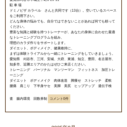
駐 車 場
ドミノピザ カラベル さんと共同です（13台）。空いているスペース
をご利用下さい。
どんな身体の悩みでも、自分ではできないことがあれば何でも頼って
ください。
豊富な知識と経験を持つトレーナーが、あなたの身体に合わせた最適
なトレーニングプログラムを組み、
理想のカラダ作りをサポートします。
ダイエット、ボディメイク、健康維持に、
まずは体験トライアルから一緒にトレーニングをしていきましょう。
愛知県 刈谷市、三河、安城、大府、東浦、知立、豊田、名古屋市、
知多市、近隣エリアのかたはぜひご来店ください。
トレーニング パーソナル マンツーマン フィットネス 加圧トレ
ーニング
ダイエット ボディメイク 肉体改造 脚痩せ ストレッチ 柔軟
腰痛 肩こり 下半身ヤセ 美脚 美尻 ヒップアップ 遺伝子検
査 腸内環境 回数券制
コメント0件